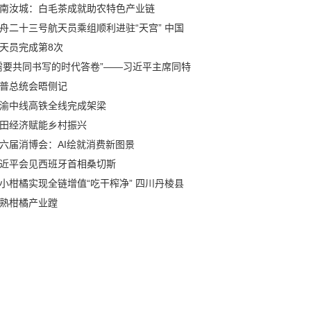
南汝城：白毛茶成就助农特色产业链
舟二十三号航天员乘组顺利进驻“天宫” 中国
天员完成第8次
需要共同书写的时代答卷”——习近平主席同特
普总统会晤侧记
渝中线高铁全线完成架梁
田经济赋能乡村振兴
六届消博会：AI绘就消费新图景
近平会见西班牙首相桑切斯
小柑橘实现全链增值“吃干榨净” 四川丹棱县
熟柑橘产业蹚