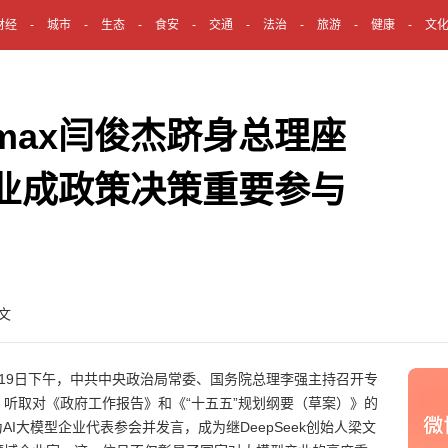
财经
城市
生态
食安
交通
法治
旅游
健康
文
imax闫俊杰跻身总理座
业成政策决策重要参与
文
19日下午，中共中央政治局常委、国务院总理李强主持召开专
听取对《政府工作报告》和《“十五五”规划纲要（草案）》的
为AI大模型企业代表参会并发言，成为继DeepSeek创始人梁文