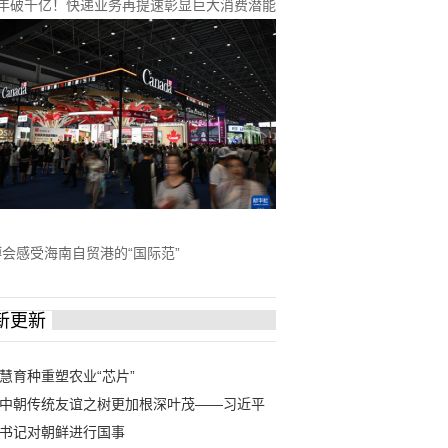
5年破千亿！快递业务再提速彰显巨大消费潜能
会感受海南自贸港的“国际范”
新更新
慧育种重塑农业“芯片”
中朝传统友谊之树更加根深叶茂——习近平
书记对朝鲜进行国事