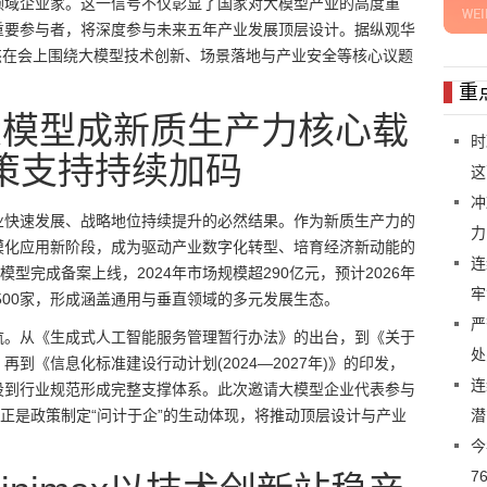
领域企业家。这一信号不仅彰显了国家对大模型产业的高度重
重要参与者，将深度参与未来五年产业发展顶层设计。据纵观华
解，闫俊杰在会上围绕大模型技术创新、场景落地与产业安全等核心议题
。
重
大模型成新质生产力核心载
时
策支持持续加码
这
冲
业快速发展、战略地位持续提升的必然结果。作为新质生产力的
力
模化应用新阶段，成为驱动产业数字化转型、培育经济新动能的
连
型完成备案上线，2024年市场规模超290亿元，预计2026年
牢
500家，形成涵盖通用与垂直领域的多元发展生态。
严
航。从《生成式人工智能服务管理暂行办法》的出台，到《关于
处
到《信息化标准建设行动计划(2024—2027年)》的印发，
连
设到行业规范形成完整支撑体系。此次邀请大模型企业代表参与
，正是政策制定“问计于企”的生动体现，将推动顶层设计与产业
潜
今
7