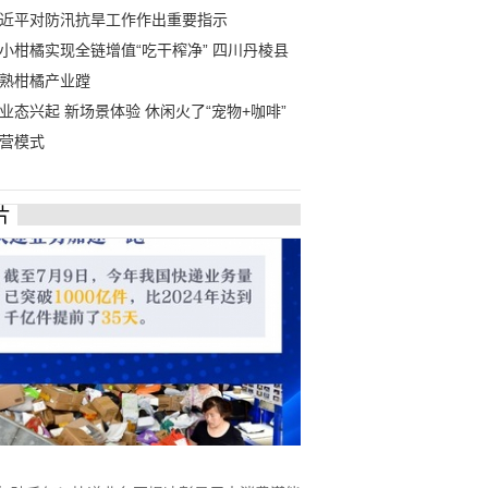
近平对防汛抗旱工作作出重要指示
小柑橘实现全链增值“吃干榨净” 四川丹棱县
熟柑橘产业蹚
业态兴起 新场景体验 休闲火了“宠物+咖啡”
营模式
片