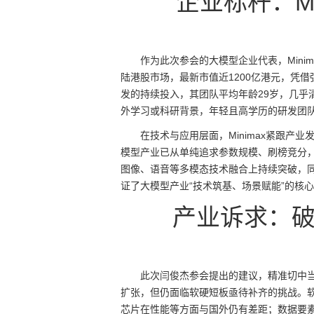
企业标杆：M
作为此次参会的大模型企业代表，Minima
陆港股市场，最新市值近1200亿港元，凭
发的持续投入，其团队平均年龄29岁，几乎清
外学习或科研背景，年轻且高学历的研发团
在技术与应用层面，Minimax紧跟
模型产业已从单纯追求参数规模、刷榜竞分，转
图像、语音等多模态技术融合上持续突破，
证了大模型产业“技术筑基、场景赋能”的核
产业诉求：
此次闫俊杰参会提出的建议，精准切中
扩张，但仍面临软硬短板亟待补齐的挑战。
芯片在性能等方面与国外仍有差距；数据要