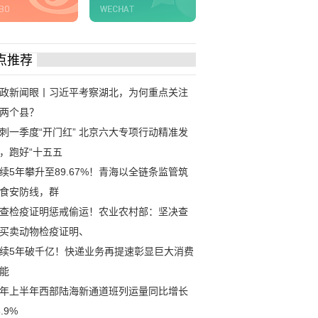
点推荐
政新闻眼丨习近平考察湖北，为何重点关注
两个县？
刺一季度“开门红” 北京六大专项行动精准发
，跑好“十五五
续5年攀升至89.67%！青海以全链条监管筑
食安防线，群
查检疫证明惩戒偷运！农业农村部：坚决查
买卖动物检疫证明、
续5年破千亿！快递业务再提速彰显巨大消费
能
年上半年西部陆海新通道班列运量同比增长
6.9%