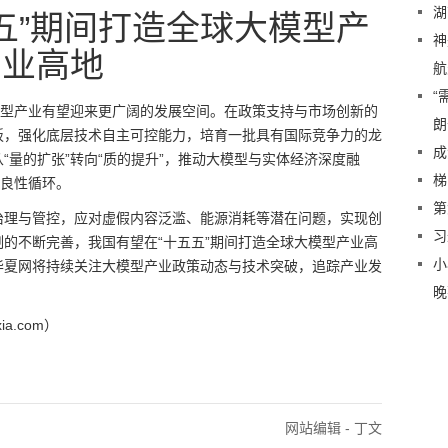
湖
五”期间打造全球大模型产
神
业高地
航
“
模型产业有望迎来更广阔的发展空间。在政策支持与市场创新的
朗
板，强化底层技术自主可控能力，培育一批具有国际竞争力的龙
成
“量的扩张”转向“质的提升”，推动大模型与实体经济深度融
梯
的良性循环。
第
治理与管控，应对虚假内容泛滥、能源消耗等潜在问题，实现创
习
的不断完善，我国有望在“十五五”期间打造全球大模型产业高
小
华夏网将持续关注大模型产业政策动态与技术突破，追踪产业发
晚
a.com）
网站编辑 - 丁文