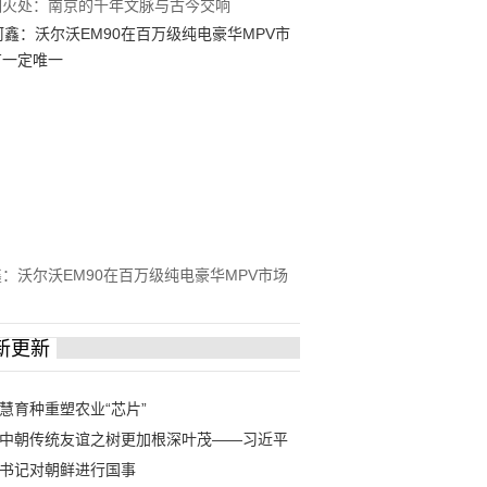
烟火处：南京的千年文脉与古今交响
：沃尔沃EM90在百万级纯电豪华MPV市场
一定唯一
新更新
慧育种重塑农业“芯片”
中朝传统友谊之树更加根深叶茂——习近平
书记对朝鲜进行国事