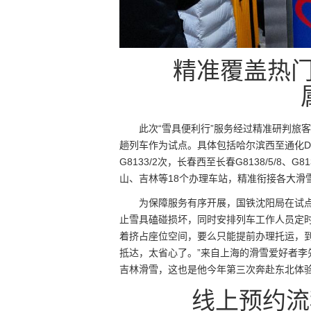
精准覆盖热门
此次“雪具便利行”服务经过精准研判旅
趟列车作为试点。具体包括哈尔滨西至通化D548/9
G8133/2次，长春西至长春G8138/5/8
山、吉林等18个办理车站，精准衔接各大滑
为保障服务有序开展，国铁沈阳局在试
止雪具磕碰损坏，同时安排列车工作人员定
着挤占座位空间，要么只能提前办理托运，
抵达，太省心了。”来自上海的滑雪爱好者李
吉林滑雪，这也是他今年第三次奔赴东北体
线上预约流