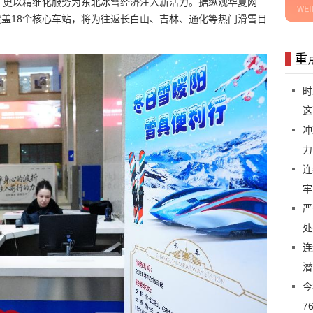
，更以精细化服务为东北冰雪经济注入新活力。据纵观华夏网
此次试点覆盖18个核心车站，将为往返长白山、吉林、通化等热门滑雪目
重
时
这
冲
力
连
牢
严
处
连
潜
今
7