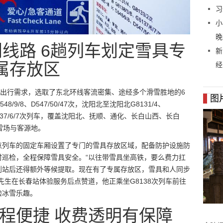
习
小
晚
线路 6趟列车划定雪具专
新
属存放区
经
客出行需求，选取了东北环线客流密集、途经多个滑雪胜地的6
图
/8、D547/50/47次，沈阳北至沈阳北G8131/4、
、G8137/6/7次列车，覆盖沈阳北、抚顺、通化、长白山西、长白
雪场与客源地。
点列车的固定车厢设置了专门的雪具存放区域，配备防护设施防
时巡检，全程保障雪具安全。“以往带雪具坐高铁，要么费力扛
到站后还得额外等候提取。现在有了专属存放区，雪具和人同步
先生在长春站体验服务后点赞道，他正乘坐G8138次列车前往
验冰雪乐趣。
程便捷 收费透明有保障