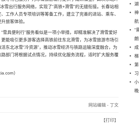
湖
区冰雪出行服务网络，实现了“高铁+滑雪”的无缝衔接。长春站相
神
定、工作人员专项培训等筹备工作，建立了完善的进站、乘车、
航
提升旅客体验。
“
“雪具便利行”服务看似是一项小举措，却精准解决了滑雪爱好
朗
，更能吸引更多游客选择高铁前往东北滑雪，为冰雪旅游市场引
活东北冰雪“冷资源”，推动冰雪经济与铁路运输深度融合，为
成
铁路部门将根据试点情况，持续优化服务流程，适时扩大服务覆
梯
。
第
a.com）
习
小
晚
网站编辑 - 丁文
【打印】