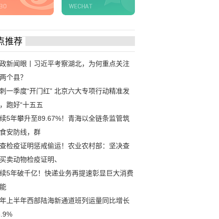
点推荐
政新闻眼丨习近平考察湖北，为何重点关注
两个县？
刺一季度“开门红” 北京六大专项行动精准发
，跑好“十五五
续5年攀升至89.67%！青海以全链条监管筑
食安防线，群
查检疫证明惩戒偷运！农业农村部：坚决查
买卖动物检疫证明、
续5年破千亿！快递业务再提速彰显巨大消费
能
年上半年西部陆海新通道班列运量同比增长
6.9%