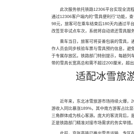
此次服务依托铁路12306平台实现全
通过12306客户端内的“雪具便利行”功能
98元，旅客可在乘车结束后180天内通过
改签至非试点车次，系统将自动退还雪具服
乘车当日，旅客可将妥善包装的雪具，通
作人员会同步核验车票与雪具预约信息，避
于专属存放区。铁路部门特别提示，每趟列
带的雪具长宽高总和需不超过200厘米，超
适配冰雪旅游
近年来，东北冰雪旅游市场持续火爆，20
游收入同比暴涨189%，其中南方游客占比
三角群体成为核心客源。庞大的客流背后，是
正是铁路部门精准对接市场需求的务实举措
此前，京张高铁已推出雪具运输、专区