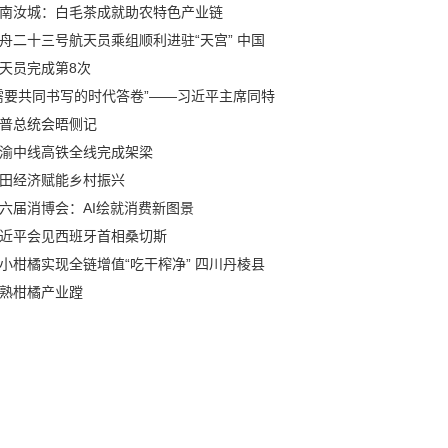
南汝城：白毛茶成就助农特色产业链
舟二十三号航天员乘组顺利进驻“天宫” 中国
天员完成第8次
需要共同书写的时代答卷”——习近平主席同特
普总统会晤侧记
渝中线高铁全线完成架梁
田经济赋能乡村振兴
六届消博会：AI绘就消费新图景
近平会见西班牙首相桑切斯
小柑橘实现全链增值“吃干榨净” 四川丹棱县
熟柑橘产业蹚