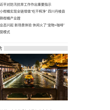
近平对防汛抗旱工作作出重要指示
小柑橘实现全链增值“吃干榨净” 四川丹棱县
熟柑橘产业蹚
业态兴起 新场景体验 休闲火了“宠物+咖啡”
营模式
片