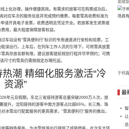
金陵
流程线上化办理，操作便捷高效。有需求的旅客可在购票成功后，
，查询对应车次的服务信息并完成预约缴费，每套雪具收费标准为
平台申请开具电子发票，收费透明且凭证齐全。若旅客发生退票或
务费用，最大程度保障旅客权益。
过车站设有“雪具便利行”标识的专用通道进行安检和验票，工
免耽误出行。上车后，在列车工作人员的引导下，可将雪具放置
车雪具存放名额有限，建议旅客提前规划行程并尽早预约；可携
出该尺寸的雪具仍需按规定办理托运。
热潮 精细化服务激活“冷
于柯鑫
资源”
具有
最
26年元旦假期，东北三省接待游客总量突破2000万人次，旅
显著提升，沈阳接待的游客中南方游客占比超65%，长三角、珠
智
对冰雪出行配套服务的更高需求，“雪具便利行”服务的推出，
让
。
总
存放等特色服务，为冰雪旅游出行提供了成熟借鉴。此次东北环