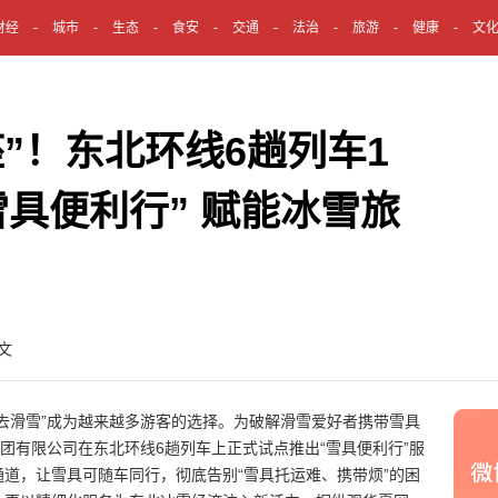
财经
城市
生态
食安
交通
法治
旅游
健康
文
”！东北环线6趟列车1
雪具便利行” 赋能冰雪旅
文
去滑雪”成为越来越多游客的选择。为破解滑雪爱好者携带雪具
集团有限公司在东北环线6趟列车上正式试点推出“雪具便利行”服
道，让雪具可随车同行，彻底告别“雪具托运难、携带烦”的困