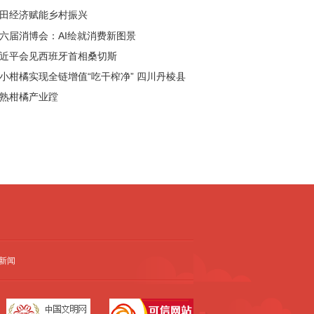
田经济赋能乡村振兴
六届消博会：AI绘就消费新图景
近平会见西班牙首相桑切斯
小柑橘实现全链增值“吃干榨净” 四川丹棱县
熟柑橘产业蹚
新闻