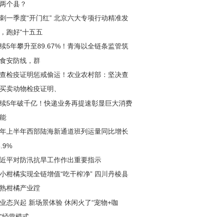
两个县？
刺一季度“开门红” 北京六大专项行动精准发
垣曲县新城至毛家湾乡镇公路改造项目路基已贯
，跑好“十五五
续5年攀升至89.67%！青海以全链条监管筑
食安防线，群
查检疫证明惩戒偷运！农业农村部：坚决查
买卖动物检疫证明、
续5年破千亿！快递业务再提速彰显巨大消费
能
年上半年西部陆海新通道班列运量同比增长
6.9%
近平对防汛抗旱工作作出重要指示
小柑橘实现全链增值“吃干榨净” 四川丹棱县
熟柑橘产业蹚
业态兴起 新场景体验 休闲火了“宠物+咖
”经营模式