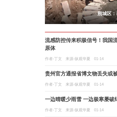
”
朔城区：
流感防控传来积极信号！我国流
原体
作者-丁文
来源-纵观华夏
01-14
贵州官方通报省博文物丢失或被
作者-丁文
来源-纵观华夏
01-14
一边晴暖少雨雪 一边极寒屡破
作者-丁文
来源-纵观华夏
01-14