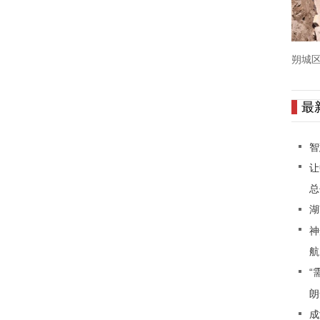
朔城区
最
智
让
总
湖
神
航
“
朗
成