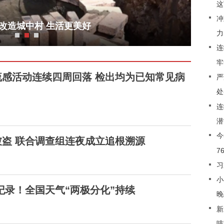
这
冲
改造城中村 生活更美好
力
连
牢
感活动连续四周回落 检出均为已知常见病
严
处
连
潜
今
盗 联合调查组连夜成立追根溯源
7
习
小
纪录！全国天气“两极分化”持续
晚
新
啡