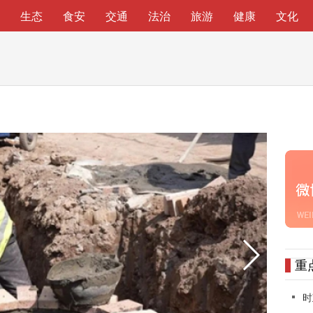
生态
食安
交通
法治
旅游
健康
文化
重
时