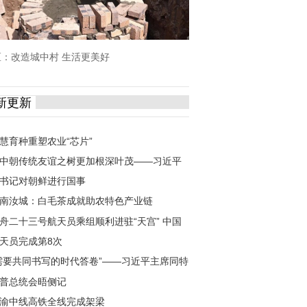
：改造城中村 生活更美好
新更新
慧育种重塑农业“芯片”
中朝传统友谊之树更加根深叶茂——习近平
书记对朝鲜进行国事
南汝城：白毛茶成就助农特色产业链
舟二十三号航天员乘组顺利进驻“天宫” 中国
天员完成第8次
需要共同书写的时代答卷”——习近平主席同特
普总统会晤侧记
渝中线高铁全线完成架梁