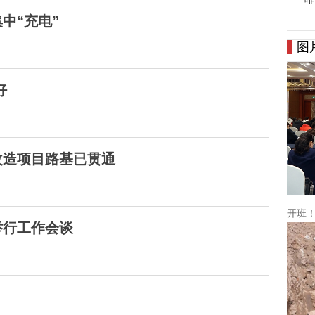
中“充电”
图
好
改造项目路基已贯通
开班！
举行工作会谈