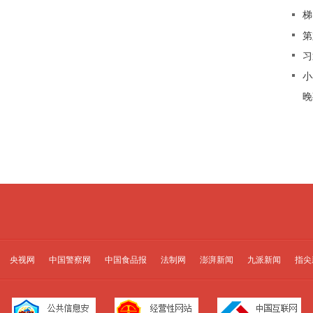
梯
第
习
小
晚
央视网
中国警察网
中国食品报
法制网
澎湃新闻
九派新闻
指尖