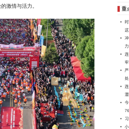
松的激情与活力。
重
时
这
冲
力
连
牢
严
处
连
潜
今
7
习
小