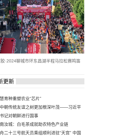
胶·2024聊城市环东昌湖半程马拉松赛鸣笛
！
新更新
慧育种重塑农业“芯片”
中朝传统友谊之树更加根深叶茂——习近平
书记对朝鲜进行国事
南汝城：白毛茶成就助农特色产业链
舟二十三号航天员乘组顺利进驻“天宫” 中国