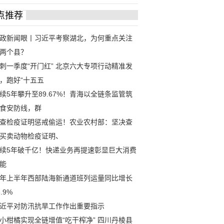
点推荐
政新闻眼丨习近平考察湖北，为何重点关注
两个县？
刺一季度“开门红” 北京六大专项行动精准发
，跑好“十五五
续5年攀升至89.67%！青海以全链条监管筑
食安防线，群
查检疫证明惩戒偷运！农业农村部：坚决查
买卖动物检疫证明、
续5年破千亿！快递业务再提速彰显巨大消费
能
年上半年西部陆海新通道班列运量同比增长
6.9%
近平对防汛抗旱工作作出重要指示
小柑橘实现全链增值“吃干榨净” 四川丹棱县