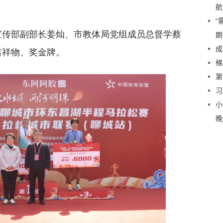
航
“
宣传部副部长姜灿、市教体局党组成员总督学蔡
朗
吉祥物、奖金牌。
成
梯
第
习
小
晚