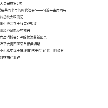
天员完成第8次
需要共同书写的时代答卷”——习近平主席同特
普总统会晤侧记
渝中线高铁全线完成架梁
田经济赋能乡村振兴
六届消博会：AI绘就消费新图景
近平会见西班牙首相桑切斯
小柑橘实现全链增值“吃干榨净” 四川丹棱县
熟柑橘产业蹚