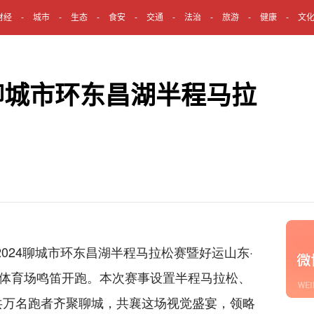
财经
城市
生态
食安
交通
法治
旅游
健康
文
4聊城市环东昌湖半程马拉
 2024聊城市环东昌湖半程马拉松赛暨好运山东·
市体育场鸣笛开跑。本次赛事设置半程马拉松、
共万名跑者齐聚聊城，共襄这场视觉盛宴，领略