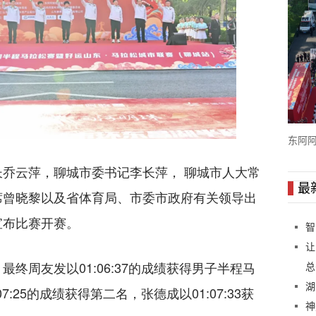
东阿阿
开跑
乔云萍，聊城市委书记李长萍， 聊城市人大常
最
席曾晓黎以及省体育局、市委市政府有关领导出
宣布比赛开赛。
智
让
终周友发以01:06:37的成绩获得男子半程马
总
湖
:25的成绩获得第二名，张德成以01:07:33获
神