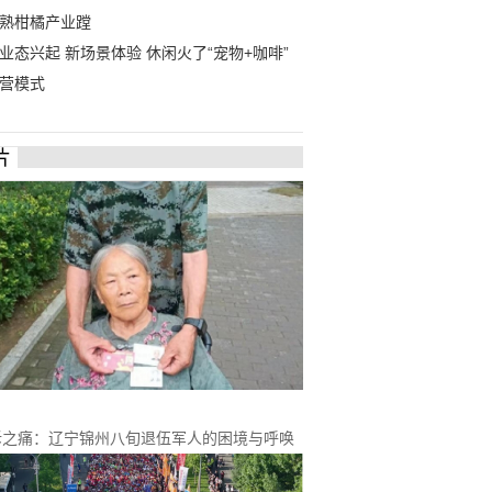
熟柑橘产业蹚
业态兴起 新场景体验 休闲火了“宠物+咖啡”
营模式
片
拆之痛：辽宁锦州八旬退伍军人的困境与呼唤
》